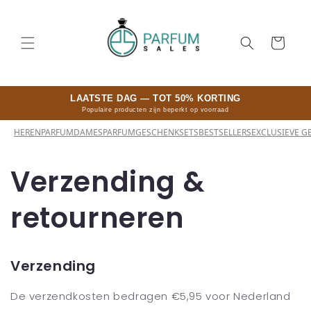
Meteen
naar de
content
Winkelwage
LAATSTE DAG — TOT 50% KORTING
Populaire producten zijn beperkt op voorraad
HERENPARFUM
DAMESPARFUM
GESCHENKSETS
BESTSELLERS
EXCLUSIEVE G
Verzending &
retourneren
Verzending
De verzendkosten bedragen €5,95 voor Nederland