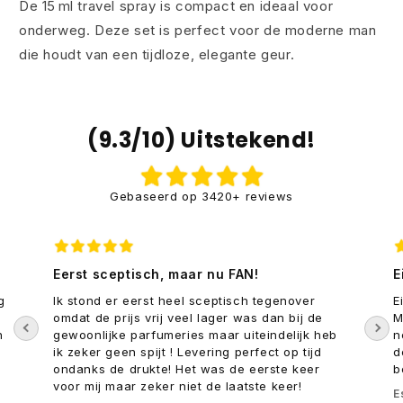
De 15 ml travel spray is compact en ideaal voor
onderweg. Deze set is perfect voor de moderne man
die houdt van een tijdloze, elegante geur.
(9.3/10) Uitstekend!
Gebaseerd op 3420+ reviews
Eerst sceptisch, maar nu FAN!
E
g
Ik stond er eerst heel sceptisch tegenover
E
omdat de prijs vrij veel lager was dan bij de
M
n
gewoonlijke parfumeries maar uiteindelijk heb
n
ik zeker geen spijt ! Levering perfect op tijd
d
ondanks de drukte! Het was de eerste keer
b
voor mij maar zeker niet de laatste keer!
E