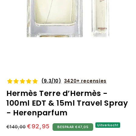
Media
1
openen
(9.3/10)
3420+ recensies
in
modaal
Hermès Terre d’Hermès -
100ml EDT & 15ml Travel Spray
- Herenparfum
Normale
Aanbiedingsprijs
€92,95
Uitverkocht
€140,00
BESPAAR €47,05
prijs