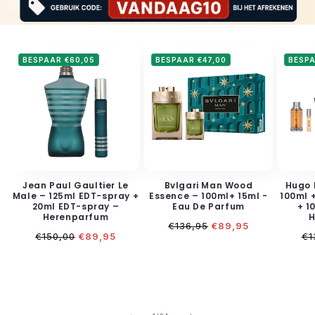
BESPAAR €60,05
BESPAAR €47,00
BESPA
Jean Paul Gaultier Le
Bvlgari Man Wood
Hugo 
Male – 125ml EDT-spray +
Essence – 100ml+ 15ml -
100ml 
20ml EDT-spray –
Eau De Parfum
+ 1
Herenparfum
H
Normale
Aanbiedingsprijs
€136,95
€89,95
Normale
Aanbiedingsprijs
No
prijs
€150,00
€89,95
€1
prijs
pr