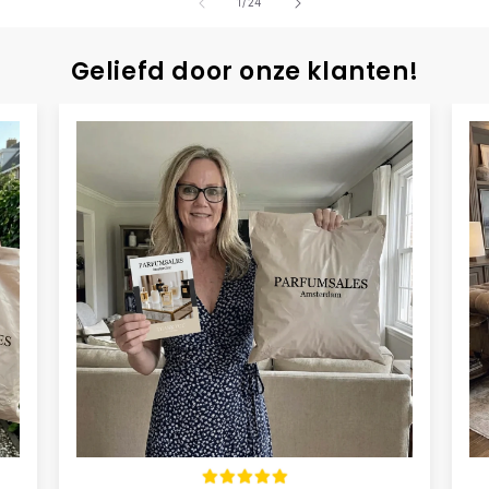
van
1
/
24
Geliefd door onze klanten!