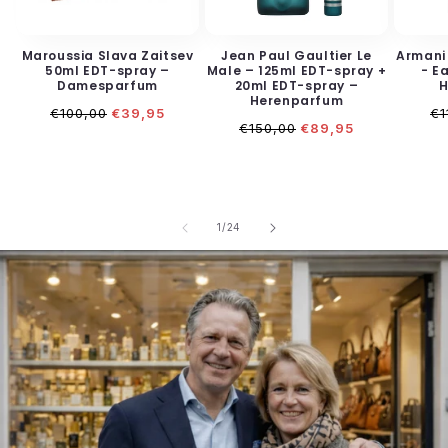
Maroussia Slava Zaitsev
Jean Paul Gaultier Le
Armani
50ml EDT-spray –
Male – 125ml EDT-spray +
- E
Damesparfum
20ml EDT-spray –
H
Herenparfum
Normale
Aanbiedingsprijs
No
€100,00
€39,95
€1
Normale
Aanbiedingsprijs
prijs
pr
€150,00
€89,95
prijs
van
1
/
24