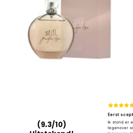
Service zoals het hoort
Eerst scep
Wat een fantastische service! Ik had
(9.3/10)
Ik stond er 
een vraag over een geur en werd
tegenover om