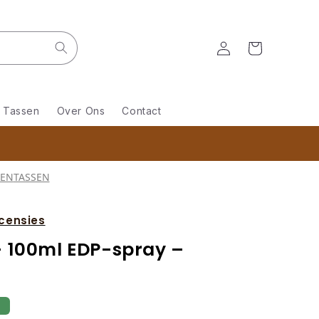
Inloggen
Winkelwagen
Tassen
Over Ons
Contact
REN
TASSEN
censies
 – 100ml EDP-spray –