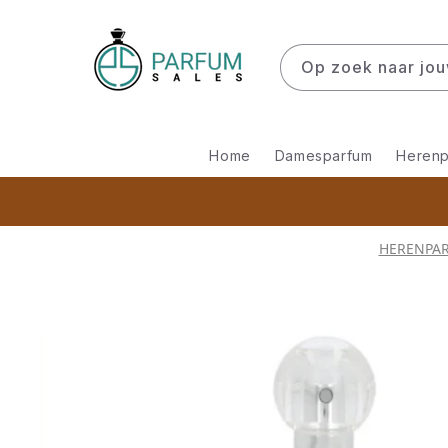
Meteen
naar de
content
Op zoek naar jou
Home
Damesparfum
Herenp
HERENPA
Ga direct naar
productinformatie