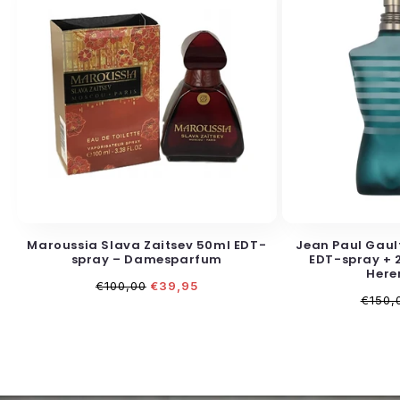
Maroussia Slava Zaitsev 50ml EDT-
Jean Paul Gault
spray – Damesparfum
EDT-spray + 
Here
Normale
Aanbiedingsprijs
€100,00
€39,95
Norma
prijs
€150,
prijs