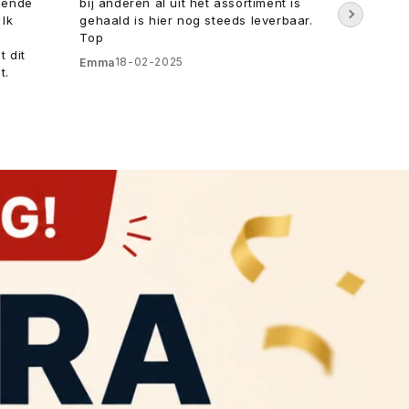
stelde 
gende
bij anderen al uit het assortiment is
communi
 Ik
gehaald is hier nog steeds leverbaar.
geur bli
Top
achtera
t dit
18-02-2025
Emma
vaste 
t.
Dennis