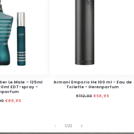
ier Le Male – 125ml
Armani Emporio He 100 ml - Eau de
20ml EDT-spray –
Toilette - Herenparfum
nparfum
Normale
Aanbiedingsprijs
€112,00
€56,95
le
Aanbiedingsprijs
prijs
00
€89,95
van
1
/
22