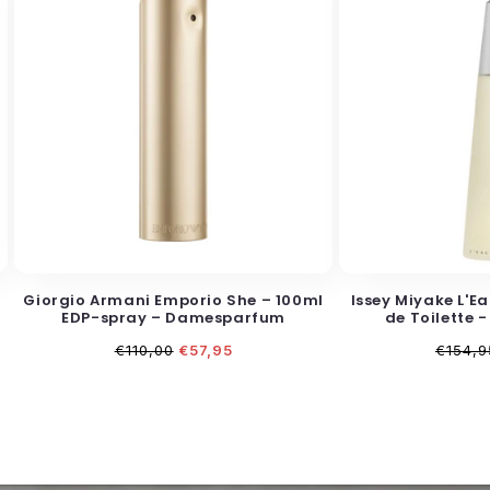
Giorgio Armani Emporio She – 100ml
Issey Miyake L'Ea
EDP-spray – Damesparfum
de Toilette
Normale
Aanbiedingsprijs
Norma
€110,00
€57,95
€154,9
prijs
prijs