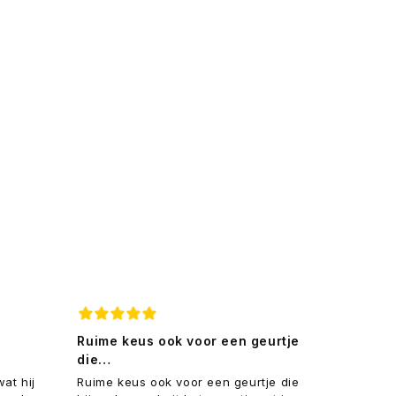
Ruime keus ook voor een geurtje
Veilig
die…
Ik was 
parfum
at hij
Ruime keus ook voor een geurtje die