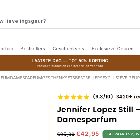
w lievelingsgeur?
arfum
Bestsellers
Geschenksets
Exclusieve Geuren
LAATSTE DAG — TOT 50% KORTING
Populaire producten zijn beperkt op voorraad
RFUM
DAMESPARFUM
GESCHENKSETS
BESTSELLERS
EXCLUSIEVE GEU
(9.3/10)
3420+ re
Jennifer Lopez Still
Damesparfum
Normale
Aanbiedingsprijs
€42,95
€95,00
BESPAAR €52,05
prijs