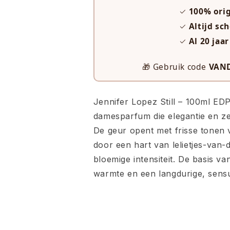
✓
100% ori
✓
Altijd sc
✓
Al 20 jaa
🎁 Gebruik code
VAN
Jennifer Lopez Still – 100ml EDP
damesparfum die elegantie en zel
De geur opent met frisse tonen 
door een hart van lelietjes-van-
bloemige intensiteit. De basis v
warmte en een langdurige, sensue