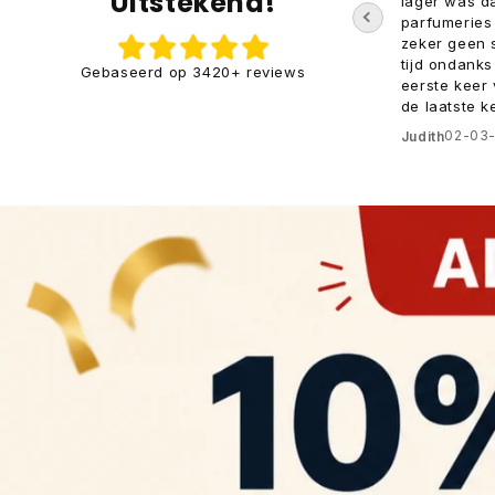
Uitstekend!
supervriendelijk geholpen. Bestelling
lager was da
was er binnen één dag en ruikt
parfumeries 
precies zoals in de winkel. Je voelt
zeker geen s
echt dat ze klanten belangrijk vinden
tijd ondanks
Gebaseerd op 3420+ reviews
eerste keer 
28-02-2022
Saskia
de laatste k
02-03
Judith