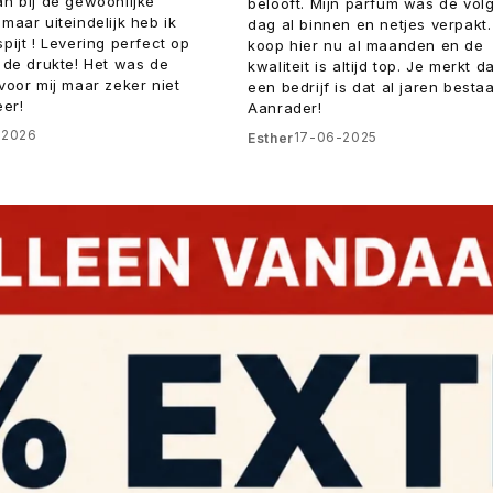
n bij de gewoonlijke
belooft. Mijn parfum was de vol
maar uiteindelijk heb ik
dag al binnen en netjes verpakt.
pijt ! Levering perfect op
koop hier nu al maanden en de
 de drukte! Het was de
kwaliteit is altijd top. Je merkt da
voor mij maar zeker niet
een bedrijf is dat al jaren bestaa
eer!
Aanrader!
-2026
17-06-2025
Esther