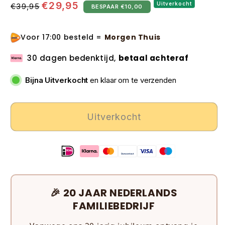
Normale
Aanbiedingsprijs
€29,95
Uitverkocht
€39,95
BESPAAR €10,00
prijs
Voor 17:00 besteld =
Morgen Thuis
30 dagen bedenktijd,
betaal achteraf
Bijna Uitverkocht
en klaar om te verzenden
Uitverkocht
🎉 20 JAAR NEDERLANDS
FAMILIEBEDRIJF