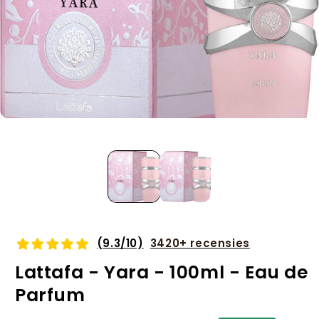
Media
1
openen
in
modaal
(9.3/10)
3420+ recensies
Lattafa - Yara - 100ml - Eau de
Parfum