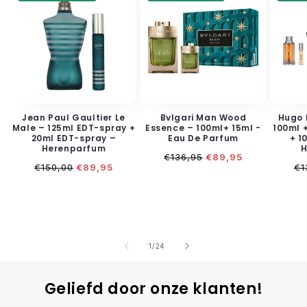
Jean Paul Gaultier Le
Bvlgari Man Wood
Hugo 
Male – 125ml EDT-spray +
Essence – 100ml+ 15ml -
100ml 
20ml EDT-spray –
Eau De Parfum
+ 1
Herenparfum
H
Normale
Aanbiedingsprijs
€136,95
€89,95
Normale
Aanbiedingsprijs
No
prijs
€150,00
€89,95
€1
prijs
pr
van
1
/
24
Geliefd door onze klanten!