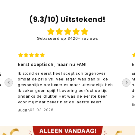
(9.3/10) Uitstekend!
Gebaseerd op 3420+ reviews
Eerst sceptisch, maar nu FAN!
E
g
Ik stond er eerst heel sceptisch tegenover
E
omdat de prijs vrij veel lager was dan bij de
M
n
gewoonlijke parfumeries maar uiteindelijk heb
n
ik zeker geen spijt ! Levering perfect op tijd
d
ondanks de drukte! Het was de eerste keer
b
voor mij maar zeker niet de laatste keer!
E
02-03-2026
Judith