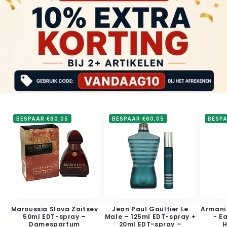
BESPAAR €60,05
BESPAAR €60,05
BESPA
Maroussia Slava Zaitsev
Jean Paul Gaultier Le
Armani
50ml EDT-spray –
Male – 125ml EDT-spray +
- E
Damesparfum
20ml EDT-spray –
H