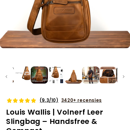
Media
1
openen
in
modaal
(9.3/10)
3420+ recensies
Louis Wallis | Volnerf Leer
Slingbag – Handsfree &