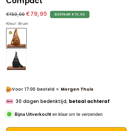
Compact
Normale
Aanbiedingsprijs
€79,95
€150,00
BESPAAR €70,05
prijs
Kleur:
Bruin
Bruin
Zwart
Voor 17:00 besteld =
Morgen Thuis
30 dagen bedenktijd,
betaal achteraf
Bijna Uitverkocht
en klaar om te verzenden