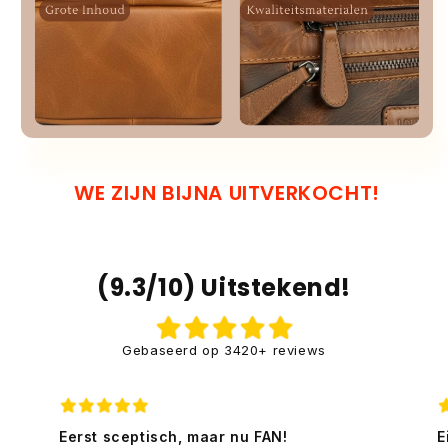
WE ZIJN BIJNA UITVERKOCHT!
(9.3/10) Uitstekend!
Gebaseerd op 3420+ reviews
Eerst sceptisch, maar nu FAN!
E