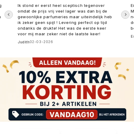
g
Ik stond er eerst heel sceptisch tegenover
E
omdat de prijs vrij veel lager was dan bij de
M
n
gewoonlijke parfumeries maar uiteindelijk heb
n
ik zeker geen spijt ! Levering perfect op tijd
d
ondanks de drukte! Het was de eerste keer
b
voor mij maar zeker niet de laatste keer!
E
02-03-2026
Judith