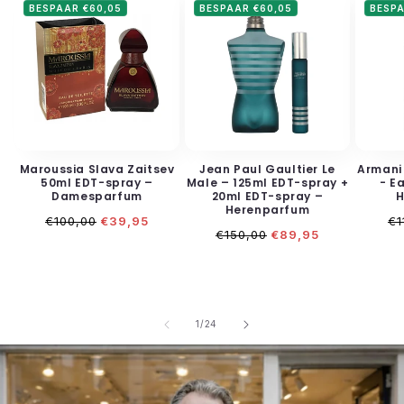
BESPAAR €60,05
BESPAAR €60,05
BESPA
Maroussia Slava Zaitsev
Jean Paul Gaultier Le
Armani
50ml EDT-spray –
Male – 125ml EDT-spray +
- E
Damesparfum
20ml EDT-spray –
H
Herenparfum
Normale
Aanbiedingsprijs
No
€100,00
€39,95
€1
Normale
Aanbiedingsprijs
prijs
pr
€150,00
€89,95
prijs
van
1
/
24