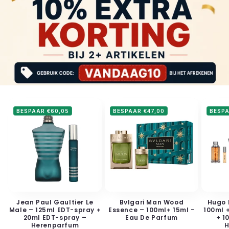
BESPAAR €60,05
BESPAAR €47,00
BESPA
Jean Paul Gaultier Le
Bvlgari Man Wood
Hugo 
Male – 125ml EDT-spray +
Essence – 100ml+ 15ml -
100ml 
20ml EDT-spray –
Eau De Parfum
+ 1
Herenparfum
H
Normale
Aanbiedingsprijs