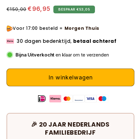
Normale
Aanbiedingsprijs
€96,95
€150,00
BESPAAR €53,05
prijs
Voor 17:00 besteld =
Morgen Thuis
30 dagen bedenktijd,
betaal achteraf
Bijna Uitverkocht
en klaar om te verzenden
In winkelwagen
🎉 20 JAAR NEDERLANDS
FAMILIEBEDRIJF