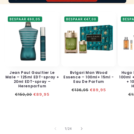
BESPAAR €60,05
BESPAAR €47,00
BESPA
Jean Paul Gaultier Le
Bvlgari Man Wood
Hugo 
Male – 125ml EDT-spray +
Essence – 100ml+ 15ml -
100ml 
20ml EDT-spray –
Eau De Parfum
+ 1
Herenparfum
H
Normale
Aanbiedingsprijs
€136,95
€89,95
Normale
Aanbiedingsprijs
No
prijs
€150,00
€89,95
€1
prijs
pr
van
1
/
24