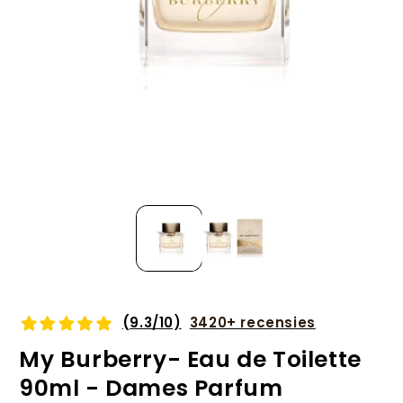
Media
1
openen
in
modaal
(9.3/10)
3420+ recensies
My Burberry- Eau de Toilette
90ml - Dames Parfum