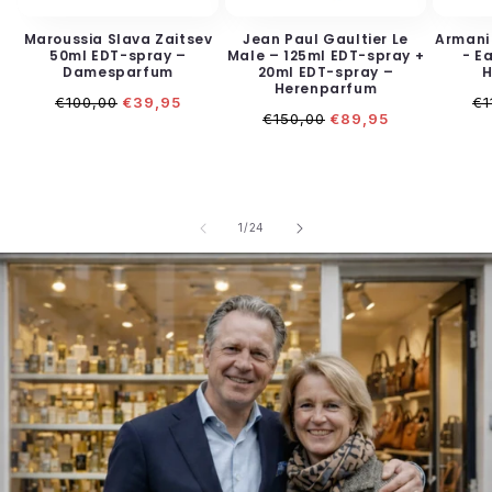
Maroussia Slava Zaitsev
Jean Paul Gaultier Le
Armani
50ml EDT-spray –
Male – 125ml EDT-spray +
- E
Damesparfum
20ml EDT-spray –
H
Herenparfum
Normale
Aanbiedingsprijs
No
€100,00
€39,95
€1
Normale
Aanbiedingsprijs
prijs
pr
€150,00
€89,95
prijs
van
1
/
24