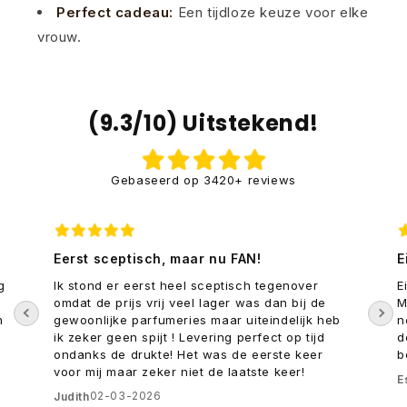
Perfect cadeau:
Een tijdloze keuze voor elke
vrouw.
(9.3/10) Uitstekend!
Gebaseerd op 3420+ reviews
Eerst sceptisch, maar nu FAN!
E
g
Ik stond er eerst heel sceptisch tegenover
E
omdat de prijs vrij veel lager was dan bij de
M
n
gewoonlijke parfumeries maar uiteindelijk heb
n
ik zeker geen spijt ! Levering perfect op tijd
d
ondanks de drukte! Het was de eerste keer
b
voor mij maar zeker niet de laatste keer!
E
02-03-2026
Judith